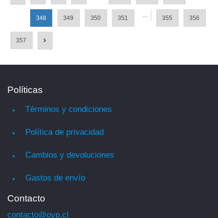
…
348
349
350
351
355
356
357
Políticas
Términos y condiciones
Política de privacidad
Cambios y devoluciones
Gastos de envío
Contacto
contacto@oyp.cl