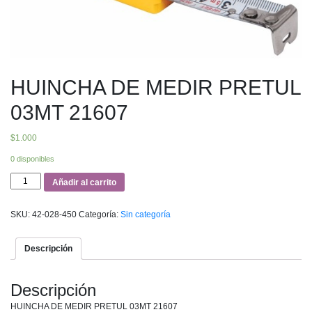
HUINCHA DE MEDIR PRETUL
03MT 21607
$
1.000
0 disponibles
HUINCHA
Añadir al carrito
DE
MEDIR
SKU:
42-028-450
Categoría:
Sin categoría
PRETUL
03MT
21607
Descripción
cantidad
Descripción
HUINCHA DE MEDIR PRETUL 03MT 21607