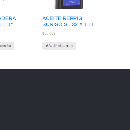
ADERA
ACEITE REFRIG
L. 1″
SUNISO SL-32 X 1 LT
$
36.669
carrito
Añadir al carrito