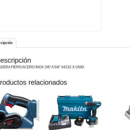
5/8"
44232
X
UNID
cantidad
ripción
escripción
ERA FIERO ACERO INOX 3/8″ A 5/8″ 44232 X UNID
roductos relacionados