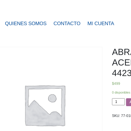
QUIENES SOMOS
CONTACTO
MI CUENTA
ABR
ACER
4423
$
499
0 disponibles
ABRAZADE
A
FIERO
ACERO
SKU:
77-01
INOX
3/8"
A