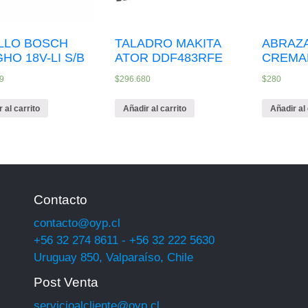
LLO BOSCH
TALADRO MAKITA
ABRAZ
GHO 18V-LI S/B
ATOR DDF483RFE
CREMAL
9
$
296.680
$
280
 al carrito
Añadir al carrito
Añadir al 
Contacto
contacto@oyp.cl
+56 32 274 8611 - +56 32 222 5630
Uruguay 850, Valparaíso, Chile
Post Venta
servicioalcliente@oyp.cl